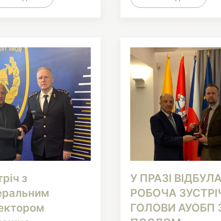
річ з
У ПРАЗІ ВІДБУЛ
еральним
РОБОЧА ЗУСТРІ
ектором
ГОЛОВИ АУОБП 