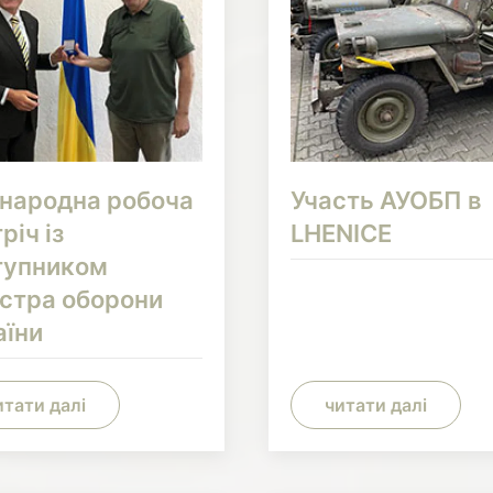
народна робоча
Участь АУОБП в
річ із
LHENICE
тупником
істра оборони
аїни
итати далі
читати далі