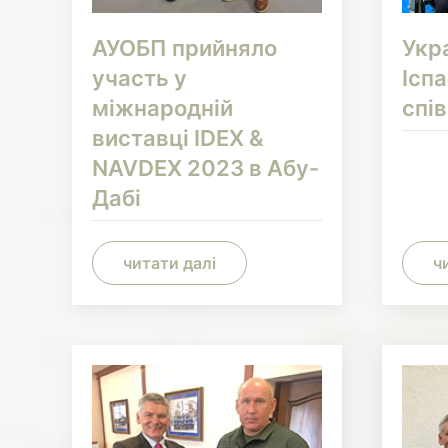
АУОБП прийняло
Укра
участь у
Іспа
міжнародній
спі
виставці IDEX &
NAVDEX 2023 в Абу-
Дабі
читати далі
ч