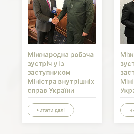
Міжнародна робоча
Між
зустріч у із
зуст
заступником
зас
Міністра внутрішніх
Мін
справ України
Укр
читати далі
ч