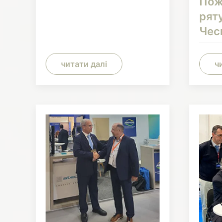
Пож
рят
Чес
читати далі
ч