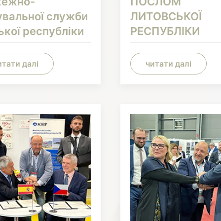
ежно-
ПОСЛОМ
увальної служби
ЛИТОВСЬКОЇ
ької республіки
РЕСПУБЛІКИ
итати далі
читати далі