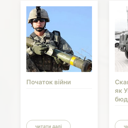
Початок війни
Ска
як 
бюд
читати далі
ч