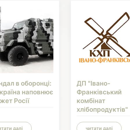
ндал в оборонці:
ДП "Івано-
Україна наповнює
Франківський
жет Росії
комбінат
хлібопродуктів"
итати далі
читати далі