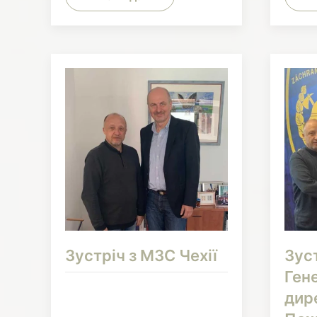
Зустріч з МЗС Чехії
Зуст
Ген
дир