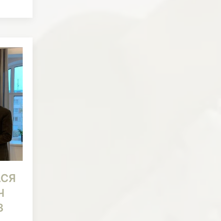
АСЯ
Ч
З