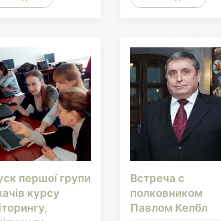
уск першої групи
Встреча с
хачів курсу
полковником
іторингу,
Павлом Келбл