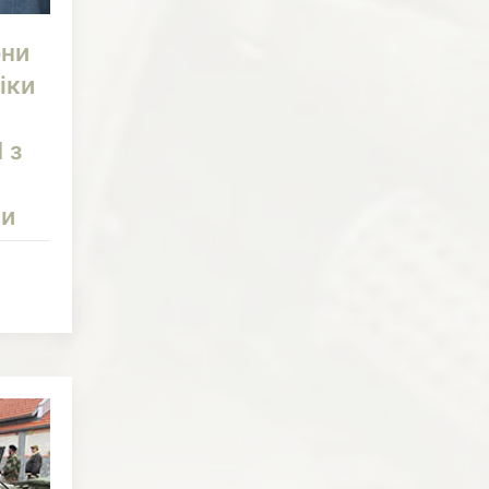
они
іки
 з
ки