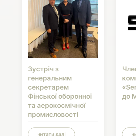
Зустріч з
Чле
генеральним
ком
секретарем
«Se
Фінської оборонної
до 
та аерокосмічної
промисловості
читати далі
ч