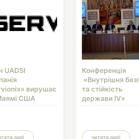
н UADSI
Конференція
панія
«Внутрішня без
rvionix» вирушає
та стійкість
Маямі США
держави IV»
итати далі
читати далі