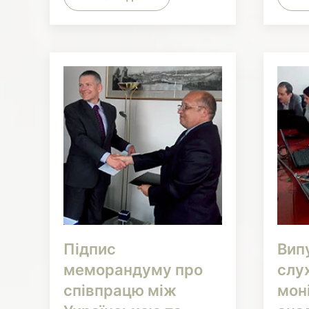
Підпис
Вип
меморандуму про
слу
співпрацю між
мон