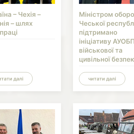
їна – Чехія –
Міністром обор
нія – шлях
Чеської республ
впраці
підтримано
ініціативу АУОБП
військової та
цивільної безпе
итати далі
читати далі