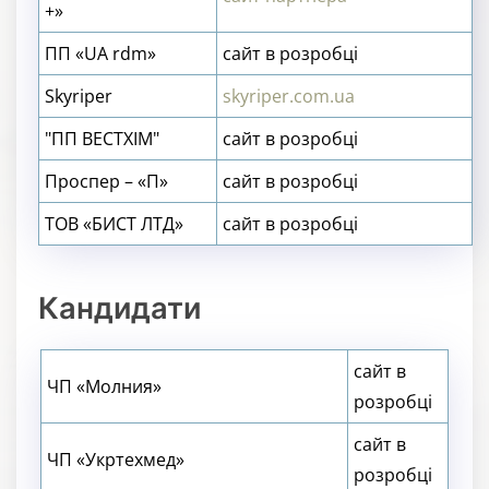
+»
ПП «UA rdm»
сайт в розробці
Skyriper
skyriper.com.ua
"ПП ВЕСТХІМ"
сайт в розробці
Проспер – «П»
сайт в розробці
ТОВ «БИСТ ЛТД»
сайт в розробці
Кандидати
сайт в
ЧП «Молния»
розробці
сайт в
ЧП «Укртехмед»
розробці