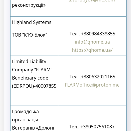
реконструкції»
Highland Systems
Тел.: +380984838855
ТОВ "К'Ю-Блок"
info@qhome.ua
https://qhome.ua/
Limited Liability
Company "FLARM"
Тел. :+380632021165
Beneficiary code
FLARMoffice@proton.me
(EDRPOU)-40007855
Громадська
організація
Тел.: +380507561087‬
Ветеранів «Долоні