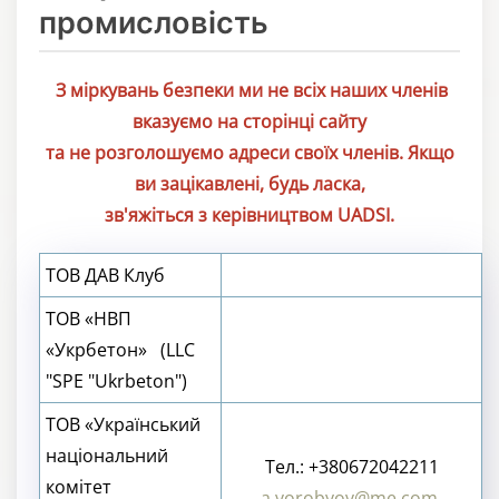
промисловість
З міркувань безпеки ми не всіх наших членів
вказуємо на сторінці сайту
та не розголошуємо адреси своїх членів. Якщо
ви зацікавлені, будь ласка,
зв'яжіться з керівництвом UADSI.
ТОВ ДАВ Клуб
ТОВ «НВП
«Укрбетон» (LLC
"SPE "Ukrbeton")
ТОВ «Український
національний
Тел.: +380672042211
комітет
a.vorobyov@me.com