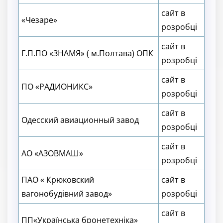
сайт в
«Чезаре»
розробці
сайт в
Г.П.ПО «ЗНАМЯ» ( м.Полтава) ОПК
розробці
сайт в
ПО «РАДИОНИКС»
розробці
сайт в
Одесский авиационный завод
розробці
сайт в
АО «АЗОВМАШ»
розробці
ПАО « Крюковский
сайт в
вагонобудівний завод»
розробці
сайт в
ПП«Українська бронетехніка»