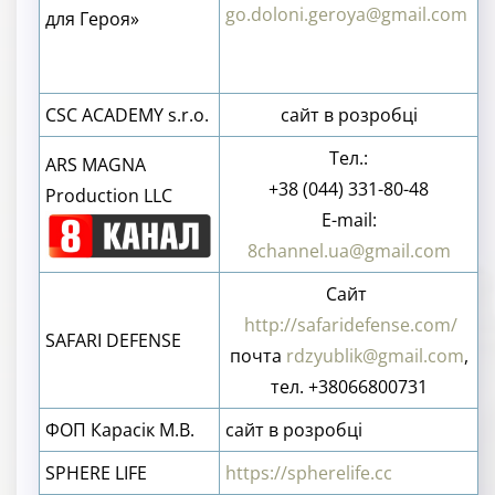
go.doloni.geroya@gmail.com
для Героя»
CSC ACADEMY s.r.o.
сайт в розробці
Тел.:
ARS MAGNA
+38 (044) 331-80-48
Production LLC
E-mail:
8channel.ua@gmail.com
Сайт
http://safaridefense.com/
SAFARI DEFENSE
почта
rdzyublik@gmail.com
,
тел. +38066800731
ФОП Карасік М.В.
сайт в розробці
SPHERE LIFE
https://spherelife.cc